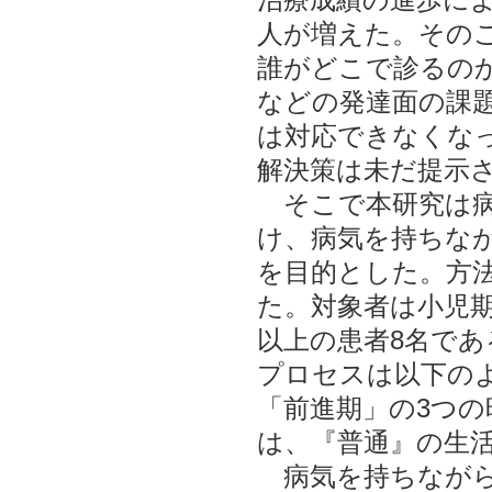
人が増えた。その
誰がどこで診るの
などの発達面の課
は対応できなくな
解決策は未だ提示
そこで本研究は病
け、病気を持ちな
を目的とした。方法
た。対象者は小児期
以上の患者8名で
プロセスは以下の
「前進期」の3つ
は、『普通』の生
病気を持ちながら