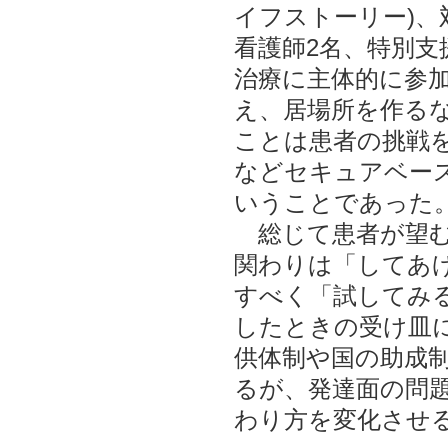
イフストーリー)、
看護師2名、特別支
治療に主体的に参
え、居場所を作る
ことは患者の挑戦
などセキュアベー
いうことであった
総じて患者が望む
関わりは「してあ
すべく「試してみ
したときの受け皿
供体制や国の助成
るが、発達面の問
わり方を変化させ