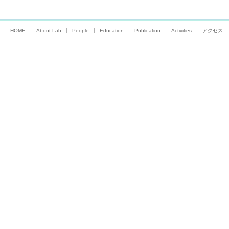
HOME
About Lab
People
Education
Publication
Activities
アクセス