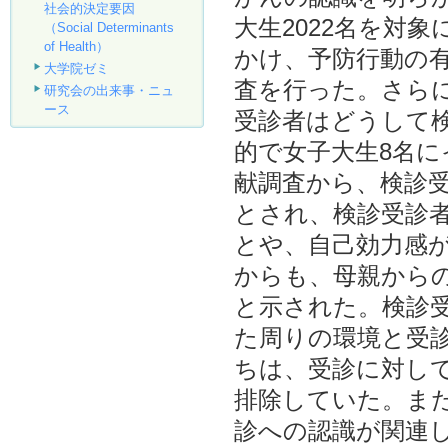
社会的決定要因
大生2022名を対
（Social Determinants
of Health）
かけ、予防行動の
大学院ゼミ
査を行った。さら
研究会の出来事・ニュ
ース
受診者はどうして
的で女子大生8名
献調査から、検診
とされ、検診受診
とや、自己効力感
からも、母親から
と示された。検診
た周りの環境と受
ちは、受診に対し
排除していた。ま
診への認識が関連