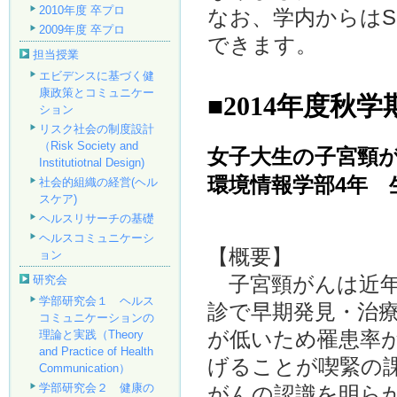
2010年度 卒プロ
なお、学内からはS
2009年度 卒プロ
できます。
担当授業
エビデンスに基づく健
康政策とコミュニケー
■2014年度秋学
ション
リスク社会の制度設計
（Risk Society and
女子大生の子宮頸
Institutiotnal Design)
環境情報学部4年 
社会的組織の経営(ヘル
スケア)
ヘルスリサーチの基礎
ヘルスコミュニケーシ
【概要】
ョン
子宮頸がんは近年
研究会
学部研究会１ ヘルス
診で早期発見・治
コミュニケーションの
が低いため罹患率
理論と実践（Theory
and Practice of Health
げることが喫緊の
Communication）
学部研究会２ 健康の
がんの認識を明ら