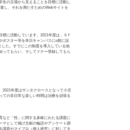
学生の立場から支えることを目標に活動し
調査し、それを満たすためのWebサイトを
標に活動しています。2021年度は，ＳＦ
やポスター等を本日キャンパスにα館に設
ました。すでにこの制度を導入している他
知ってもらい、そしてドナー登録してもら
2021年度はサンタクロースとなって小児
っての非日常な楽しい時間は治療を頑張る
教育など「性」に関する多岐にわたる課題に
ーマとして掲げ文献の輪読やアンケート調
る課題やマイプロ（個人研究）に対して大