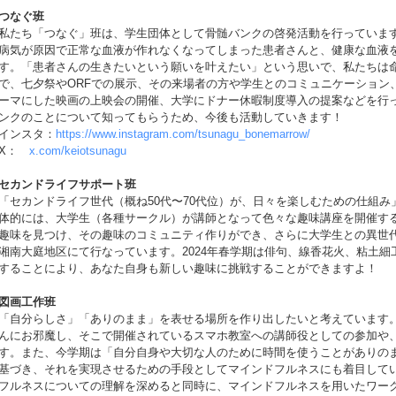
つなぐ班
私たち「つなぐ」班は、学生団体として骨髄バンクの啓発活動を行っていま
病気が原因で正常な血液が作れなくなってしまった患者さんと、健康な血液
す。「患者さんの生きたいという願いを叶えたい」という思いで、私たちは
で、七夕祭やORFでの展示、その来場者の方や学生とのコミュニケーション
ーマにした映画の上映会の開催、大学にドナー休暇制度導入の提案などを行
ンクのことについて知ってもらうため、今後も活動していきます！
インスタ：
https://www.instagram.com/tsunagu_bonemarrow/
X：
x.com/keiotsunagu
セカンドライフサポート班
「セカンドライフ世代（概ね50代〜70代位）が、日々を楽しむための仕組
体的には、大学生（各種サークル）が講師となって色々な趣味講座を開催す
趣味を見つけ、その趣味のコミュニティ作りができ、さらに大学生との異世
湘南大庭地区にて行なっています。2024年春学期は俳句、線香花火、粘土
することにより、あなた自身も新しい趣味に挑戦することができますよ！
図画工作班
「自分らしさ」「ありのまま」を表せる場所を作り出したいと考えています
んにお邪魔し、そこで開催されているスマホ教室への講師役としての参加や
す。また、今学期は「自分自身や大切な人のために時間を使うことがありの
基づき、それを実現させるための手段としてマインドフルネスにも着目して
フルネスについての理解を深めると同時に、マインドフルネスを用いたワー