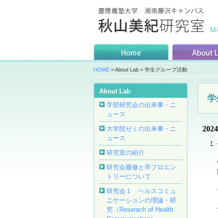
HOME
> About Lab > 学生グループ活動
About Lab
学
学部研究会の出来事・ニ
ュース
20
大学院ゼミの出来事・ニ
ュース
研究室の紹介
研究会履修と卒プロエン
トリーについて
研究会１ ヘルスコミュ
ニケーションの理論・研
究（Reserach of Health