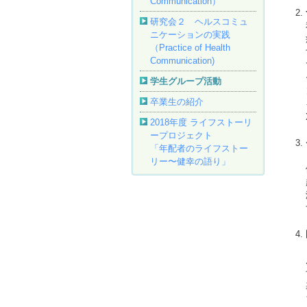
Communication）
研究会２ ヘルスコミュ
ニケーションの実践
（Practice of Health
Communication)
学生グループ活動
卒業生の紹介
2018年度 ライフストーリ
ープロジェクト
「年配者のライフストー
リー〜健幸の語り」