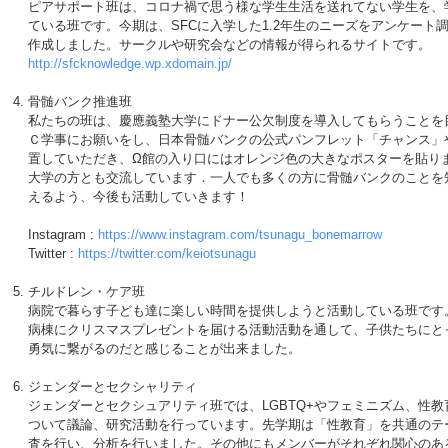
ピアサポート班は、コロナ禍で思う様な学生生活を送れてない学生を、
ている班です。今期は、SFCに入学した1.2年生のニーズをアンケート
作成しました。サークルや研究会などの情報が得られるサイトです。
http://sfcknowledge.wp.xdomain.jp/
骨髄バンク推進班
私たちの班は、慶應義塾大学にドナー公欠制度を導入してもらうことを目
Ｃ学事にお願いをし、日本骨髄バンクの公式パンフレット「チャンス」
置していただき、Ω館の入り口にはオレンジ色の大きなポスターを貼り
大学の方とも交流しています．一人でも多くの方に骨髄バンクのことを
えるよう、今後も活動していきます！
Instagram :
https://www.instagram.com/tsunagu_bonemarrow
Twitter :
https://twitter.com/keiotsunagu
チルドレン・ケア班
病院で暮らす子ども達に楽しい時間を提供しようと活動している班です。
病棟にクリスマスプレゼントを届ける活動活動を通して、子供たちにと
勇気に繋がるのだと感じることが出来ました。
ジェンダーとセクシャリティ
ジェンダーとセクシュアリティ班では、LGBTQ+やフェミニズム、性
ついて議論、研究活動を行っています。先学期は「性教育」を共通のテ
査を行い、分析を行いました。その他にもメンバーがそれぞれ関心のあ