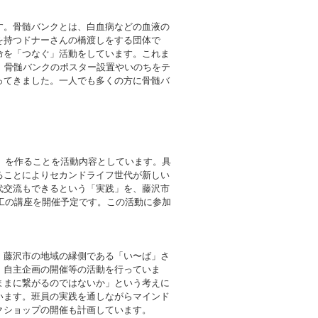
す。骨髄バンクとは、白血病などの血液の
を持つドナーさんの橋渡しをする団体で
命を「つなぐ」活動をしています。これま
、骨髄バンクのポスター設置やいのちをテ
ってきました。一人でも多くの方に骨髄バ
み」を作ることを活動内容としています。具
ることによりセカンドライフ世代が新しい
代交流もできるという「実践」を、藤沢市
細工の講座を開催予定です。この活動に参加
。藤沢市の地域の縁側である「い〜ば」さ
、自主企画の開催等の活動を行っていま
ままに繋がるのではないか」という考えに
います。班員の実践を通しながらマインド
クショップの開催も計画しています。