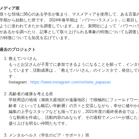
メディア班
様々な領域に関心のある学生が集まり、マスメディアを使用して、ある言葉の
学期から始動した班です。 2024年春学期は「パワーハラスメント」に着目
ように使われてきたかを調査しています。また、新聞社によって「パワーハ
があるかを調べたり、記事として取り上げられる事象の特徴についても調査
の特徴についても知見を広げています。
過去のプロジェクト
教えてパパさん
もっとお父さんが子育てに参加できるようになることを願って，インタ
しています．活動成果は，「教えてパパさん」のインスタで，発信して
す．
Instagram :
https://www.instagram.com/oshiete_papasan
高齢者の健康を考える班
学校周辺の地域（湘南大庭地区や遠藤地区）で積極的にフィールドワー
齢者（といっても幅広い年齢層）の方々と交流しながら，幸せに健やか
編集の上手なスタッフなども揃っており，2021年度の最終発表会では
うな動画を作成し、活動内容のみならず、その過程でメンバーが感じた
盛り上げる明るい仲間たちです。
メンタルヘルス（学生のピア・サポート）班